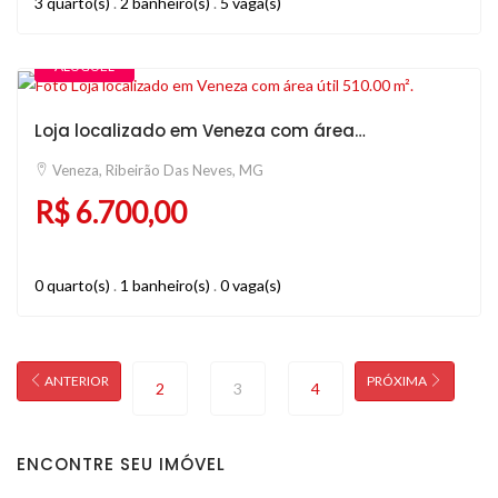
3 quarto(s)
.
2 banheiro(s)
.
5 vaga(s)
ALUGUEL
Loja localizado em Veneza com área útil 510.00 m².
Veneza, Ribeirão Das Neves, MG
R$ 6.700,00
0 quarto(s)
.
1 banheiro(s)
.
0 vaga(s)
ANTERIOR
PRÓXIMA
2
3
4
ENCONTRE SEU IMÓVEL