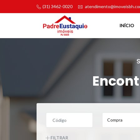
(31) 3462-0020
atendimento@imoveisbh.co
INÍCIO
Encont
FILTRAR