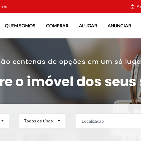
m.br
Ac
QUEM SOMOS
COMPRAR
ALUGAR
ANUNCIAR
São centenas de opções em um só luga
re o imóvel dos seus