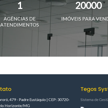
1
20000
AGÊNCIAS DE
IMÓVEIS PARA VEN
ATENDIMENTOS
tato
Tegos Sy
ororó, 479 - Padre Eustáquio | CEP: 30720-
Sistema de Gest
elo Horizonte/MG