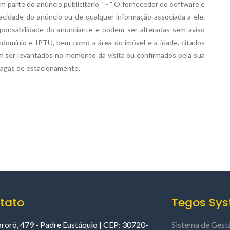
m parte do anúncio publicitário "
-
" O fornecedor do software e
acidade do anúncio ou de qualquer informação associada a ele.
sponsabilidade do anunciante
e podem ser alteradas sem aviso
ondomínio e IPTU, bem como a área do imóvel e a idade, citados
em ser levantados no momento da visita ou confirmados pela sua
vagas de estacionamento.
tato
Tegos Sy
ororó, 479 - Padre Eustáquio | CEP: 30720-
Sistema de Gest