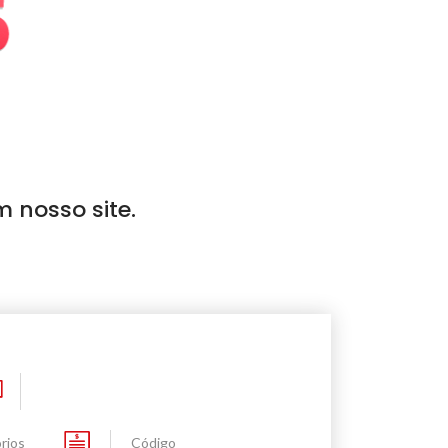
m nosso site.
rios
Código