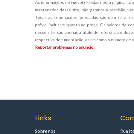
As informações do imóvel exibidas nesta página, faze
mantenedor desse site, não garante a precisão, ver
Todas as informações fornecidas são de inteira re
prévio, inclusive quanto ao preço. Os valores de c
nesse site, são apenas a título de referência e dev
respectiva documentação, assim como o número de 
Reportar problemas no anúncio
.
Links
Con
Sobre nós
Rua It