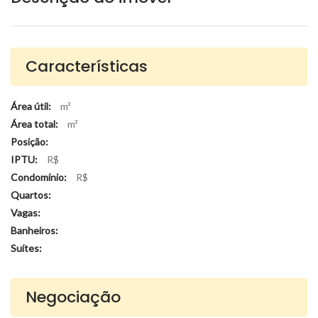
Características
Área útil:
m²
Área total:
m²
Posição:
IPTU:
R$
Condomínio:
R$
Quartos:
Vagas:
Banheiros:
Suítes:
Negociação