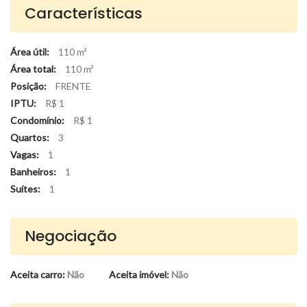
Características
Área útil:
110 m²
Área total:
110 m²
Posição:
FRENTE
IPTU:
R$ 1
Condomínio:
R$ 1
Quartos:
3
Vagas:
1
Banheiros:
1
Suítes:
1
Negociação
Aceita carro:
Não
Aceita imóvel:
Não