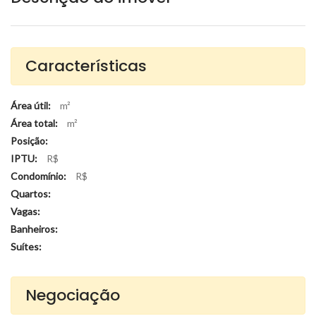
Características
Área útil:
m²
Área total:
m²
Posição:
IPTU:
R$
Condomínio:
R$
Quartos:
Vagas:
Banheiros:
Suítes:
Negociação