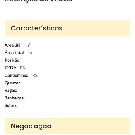
Características
Área útil:
m²
Área total:
m²
Posição:
IPTU:
R$
Condomínio:
R$
Quartos:
Vagas:
Banheiros:
Suítes:
Negociação